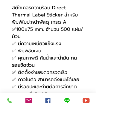
สติ๊กเกอร์ความร้อน Direct
Thermal Label Sticker สำหรับ
พิมพ์ใบปะหน้าพัสดุ เกรด A
✅100x75 mm. จำนวน 500 แผ่น/
ม้วน
✅ มีความเหนียวแข็งแรง
✅ พิมพ์ชัดเจน
✅ คุณภาพดี กันน้ำและน้ำมัน ทน
รอยขีดข่วน
✅ ติดตั้งง่ายสะดวกรวดเร็ว
✅ กาวในตัว สามารถดึงแปะได้เลย
✅ มีรอยปะและง่ายต่อการฉีกขาด
คุณภาพดี พิมพ์ชัด
✅ สติ๊กเกอร์บาร์โค้ดความร้อน เทอร์
มอล (ไม่ต้องใช้หมึก)
✅ สติกเกอร์เหนียว ติดทนนาน ไม่
ลอกออกหรือลุ่ยง่าย กันน้ำและทน
ต่อสภาพอากาศ