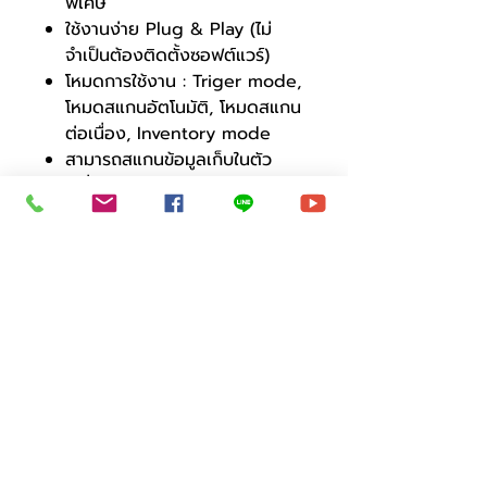
พิเศษ
ใช้งานง่าย Plug & Play (ไม่
จำเป็นต้องติดตั้งซอฟต์แวร์)
โหมดการใช้งาน : Triger mode,
โหมดสแกนอัตโนมัติ, โหมดสแกน
ต่อเนื่อง, Inventory mode
สามารถสแกนข้อมูลเก็บในตัว
เครื่อง และถ่วยโอนข้อมูลลง
คอมพิวเตอร์ภายหลังได้
มีเสียง+ไฟ บอกสถานะการสแกน
ไฟ LED สีแดง : อ่านบาร์โค๊ด +
ไฟ LED สีขาว : ส่องสว่าง
ทำงานคู่กันเพื่อความแม่นยำ
ความเร็วในการอ่าน 300
มิลลิเมตร/วินาที
ระยะการอ่านไกลสุด 1-60 ซม.และ
ความละเอียดเล็กสุด 4 มม.
สามารถใช้ได้กับระบบ Window
XP, 7,8,10,11 Android, Linux,